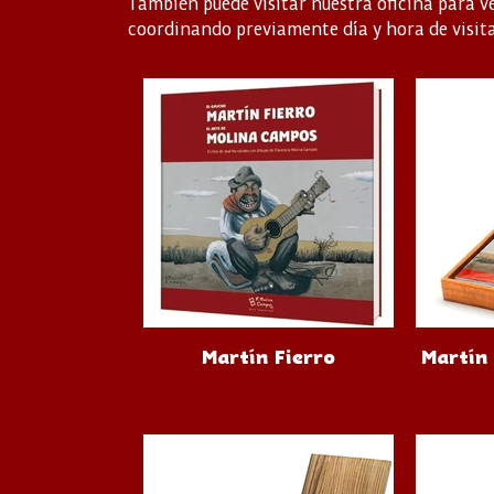
También puede visitar nuestra oficina para v
coordinando previamente día y hora de visit
Martín Fierro
Martín 